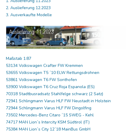
1. Auslieferung 11.2023
2. Auslieferung 12.2023
3. Ausverkaufte Modelle
Maßstab 1:87
53134 Volkswagen Crafter FW Kremmen
53655 Volkswagen T5 ´10 ELW Rettungsdrohnen
53861 Volkswagen T6 FW Sonthofen
53900 Volkswagen T6 Cruz Roja Espanola (ES)
70318 Stadtbusradsatz Stahlfelge schwarz (2 Satz)
72941 Schlingmann Varus HLF FW Neustadt in Holstein
72944 Schlingmann Varus HLF FW Dingolfing
73502 Mercedes-Benz Citaro ´15 SWEG - Kehl
74717 MAN Lion´s Intercity KSM Südtirol (IT)
75384 MAN Lion´s City 12´18 MainBus GmbH