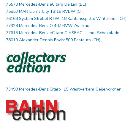
75570 Mercedes-Benz eCitaro De Lijn (BE)
75853 MAN Lion´s City 18´18 RVBW (CH)
76168 System Strobel RTW ´18 Kantonsspittal Winterthur (CH)
77328 Mercedes-Benz O 407 RVW Zwickau
77615 Mercedes-Benz eCitaro G ASEAG - Lindt Schokolade
78010 Alexander Dennis Enviro500 Postauto (CH)
73499 Mercedes-Benz Citaro ´15 WestVerkehr Geilenkirchen