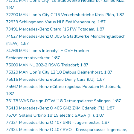
72721 MAN Lion's City ´15 Stadtwerke Neumarkt - James Rizzi,
1:87
72790 MAN Lion´s City G´15 Verkehrsbetriebe Kreis Plön, 1:87
72939 Schlingmann Varus HLF FW Kranenburg, 1:87
73491 Mercedes-Benz Citaro ´15 FW Potsdam, 1:87
74527 Mercedes-Benz O 305 G Stadtwerke Mönchengladbach
(NEW), 1:87
74766 MAN Lion´s Intercity LE OVF Franken
Schienenersatzverkehr, 1:87
75000 MAN NL 202-2 RSVG Troisdorf; 1:87
75320 MAN Lion´s City 12´18 Delbus Delmenhorst, 1:87
75515 Mercedes-Benz eCitaro Demy Cars (LU), 1:87
75562 Mercedes-Benz eCitaro regiobus Potsdam Mittelmark,
1:87
76178 WAS Design-RTW ´18 Rettungsdienst Solingen, 1:87
76410 Mercedes-Benz O 405 GN2 ZKM Gdansk (PL), 1:87
76704 Solaris Urbino 18´19 electric SASA (IT), 1:87
77324 Mercedes-Benz O 407 BRN - Jägermeister, 1:87
77334 Mercedes-Benz O 407 RVO - Kreissparkasse Tegernsee,