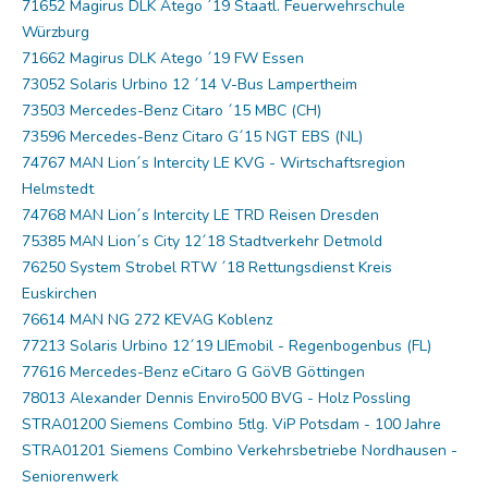
71652 Magirus DLK Atego ´19 Staatl. Feuerwehrschule
Würzburg
71662 Magirus DLK Atego ´19 FW Essen
73052 Solaris Urbino 12 ´14 V-Bus Lampertheim
73503 Mercedes-Benz Citaro ´15 MBC (CH)
73596 Mercedes-Benz Citaro G´15 NGT EBS (NL)
74767 MAN Lion´s Intercity LE KVG - Wirtschaftsregion
Helmstedt
74768 MAN Lion´s Intercity LE TRD Reisen Dresden
75385 MAN Lion´s City 12´18 Stadtverkehr Detmold
76250 System Strobel RTW ´18 Rettungsdienst Kreis
Euskirchen
76614 MAN NG 272 KEVAG Koblenz
77213 Solaris Urbino 12´19 LIEmobil - Regenbogenbus (FL)
77616 Mercedes-Benz eCitaro G GöVB Göttingen
78013 Alexander Dennis Enviro500 BVG - Holz Possling
STRA01200 Siemens Combino 5tlg. ViP Potsdam - 100 Jahre
STRA01201 Siemens Combino Verkehrsbetriebe Nordhausen -
Seniorenwerk