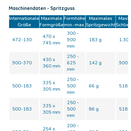
Maschinendaten - Spritzguss
Internationale
Maximale
Formhöhe
Maximales
Maxi
Größe
Formgröße
min.-max.
Spritzgewicht
Schlie
300 -
470 x
472-130
900
183 g
1.30
745 mm
mm
250 -
430 x
900-370
625
142 g
900 
360 mm
mm
250 -
335 x
500-183
500
66 g
518 
305 mm
mm
250 -
335 x
500-183
500
86 g
518 
305 mm
mm
200 -
254 x