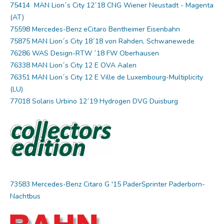
75414 MAN Lion´s City 12´18 CNG Wiener Neustadt - Magenta
(AT)
75598 Mercedes-Benz eCitaro Bentheimer Eisenbahn
75875 MAN Lion´s City 18´18 von Rahden, Schwanewede
76286 WAS Design-RTW ´18 FW Oberhausen
76338 MAN Lion´s City 12 E OVA Aalen
76351 MAN Lion´s City 12 E Ville de Luxembourg-Multiplicity
(LU)
77018 Solaris Urbino 12´19 Hydrogen DVG Duisburg
73583 Mercedes-Benz Citaro G '15 PaderSprinter Paderborn-
Nachtbus