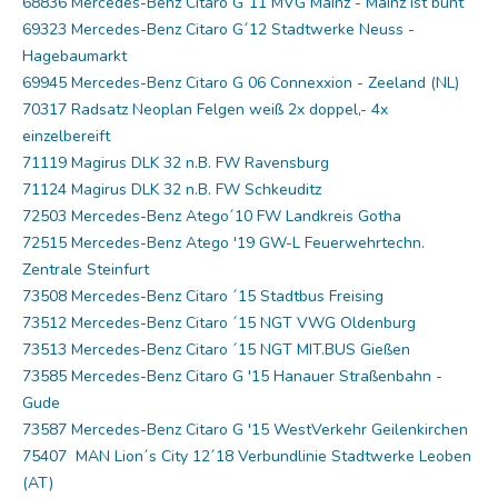
68836 Mercedes-Benz Citaro G´11 MVG Mainz - Mainz ist bunt
69323 Mercedes-Benz Citaro G´12 Stadtwerke Neuss -
Hagebaumarkt
69945 Mercedes-Benz Citaro G 06 Connexxion - Zeeland (NL)
70317 Radsatz Neoplan Felgen weiß 2x doppel,- 4x
einzelbereift
71119 Magirus DLK 32 n.B. FW Ravensburg
71124 Magirus DLK 32 n.B. FW Schkeuditz
72503 Mercedes-Benz Atego´10 FW Landkreis Gotha
72515 Mercedes-Benz Atego '19 GW-L Feuerwehrtechn.
Zentrale Steinfurt
73508 Mercedes-Benz Citaro ´15 Stadtbus Freising
73512 Mercedes-Benz Citaro ´15 NGT VWG Oldenburg
73513 Mercedes-Benz Citaro ´15 NGT MIT.BUS Gießen
73585 Mercedes-Benz Citaro G '15 Hanauer Straßenbahn -
Gude
73587 Mercedes-Benz Citaro G '15 WestVerkehr Geilenkirchen
75407 MAN Lion´s City 12´18 Verbundlinie Stadtwerke Leoben
(AT)