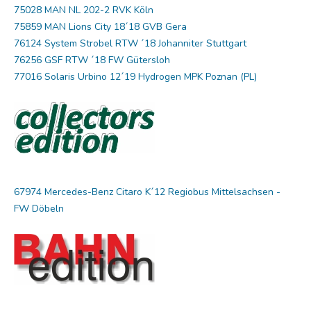
75028 MAN NL 202-2 RVK Köln
75859 MAN Lions City 18´18 GVB Gera
76124 System Strobel RTW ´18 Johanniter Stuttgart
76256 GSF RTW ´18 FW Gütersloh
77016 Solaris Urbino 12´19 Hydrogen MPK Poznan (PL)
67974 Mercedes-Benz Citaro K´12 Regiobus Mittelsachsen -
FW Döbeln