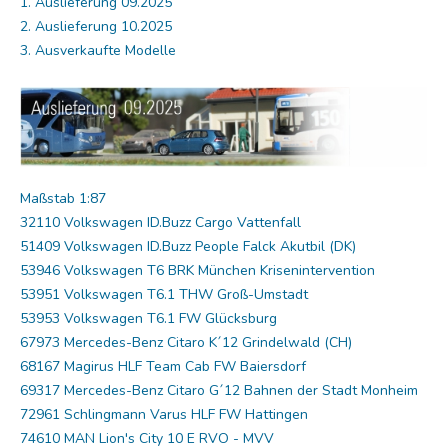
1. Auslieferung 09.2025
2. Auslieferung 10.2025
3. Ausverkaufte Modelle
Maßstab 1:87
32110 Volkswagen ID.Buzz Cargo Vattenfall
51409 Volkswagen ID.Buzz People Falck Akutbil (DK)
53946 Volkswagen T6 BRK München Krisenintervention
53951 Volkswagen T6.1 THW Groß-Umstadt
53953 Volkswagen T6.1 FW Glücksburg
67973 Mercedes-Benz Citaro K´12 Grindelwald (CH)
68167 Magirus HLF Team Cab FW Baiersdorf
69317 Mercedes-Benz Citaro G´12 Bahnen der Stadt Monheim
72961 Schlingmann Varus HLF FW Hattingen
74610 MAN Lion's City 10 E RVO - MVV