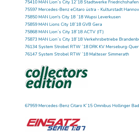
75410 MAN Lion´s City 12´18 Stadtwerke Friedrichshafen
75597 Mercedes-Benz eCitaro üstra - Kulturstadt Hannov
75850 MAN Lion's City 18 ´18 Wupsi Leverkusen
75859 MAN Lions City 18´18 GVB Gera
75868 MAN Lion´s City 18´18 ACTV (IT)
75873 MAN Lion´s City 18´18 Verkehrsbetriebe Brandenb
76134 System Strobel RTW ´18 DRK KV Merseburg-Quer
76147 System Strobel RTW ´18 Malteser Simmerath
67959 Mercedes-Benz Citaro K´15 Omnibus Hollinger Bad