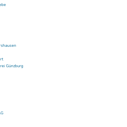
iebe
ershausen
rt
rei Günzburg
AG