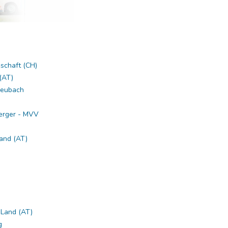
schaft (CH)
(AT)
ßheubach
erger - MVV
and (AT)
-Land (AT)
g