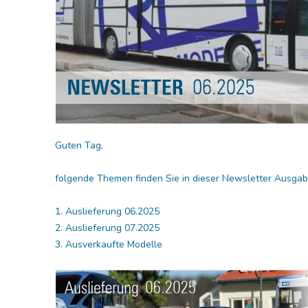
□ Auslie
□ Auslie
□ Auslie
□ Auslie
□ Auslie
□ Auslie
□ Auslie
Guten Tag,
□ Auslie
□ Auslie
folgende Themen finden Sie in dieser Newsletter Ausgab
1. Auslieferung 06.2025
Ribu Kuppl
2. Auslieferung 07.2025
3. Ausverkaufte Modelle
Fabrikverka