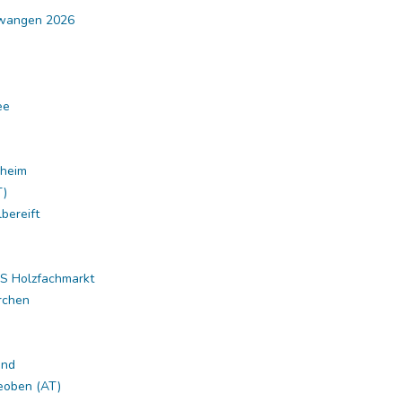
lwangen 2026
ee
nheim
T)
bereift
S Holzfachmarkt
rchen
und
eoben (AT)