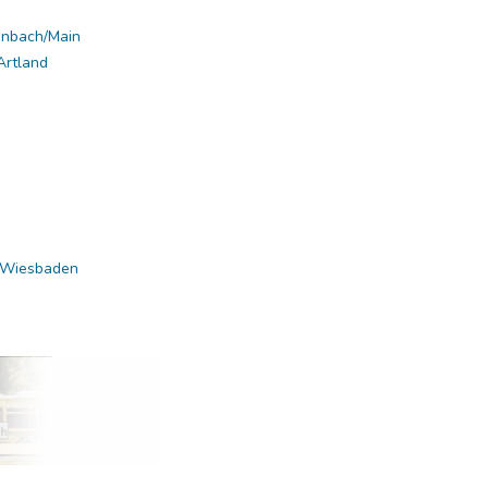
enbach/Main
Artland
E Wiesbaden