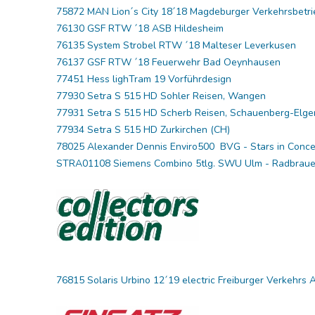
75872 MAN Lion´s City 18´18 Magdeburger Verkehrsbetr
76130 GSF RTW ´18 ASB Hildesheim
76135 System Strobel RTW ´18 Malteser Leverkusen
76137 GSF RTW ´18 Feuerwehr Bad Oeynhausen
77451 Hess lighTram 19 Vorführdesign
77930 Setra S 515 HD Sohler Reisen, Wangen
77931 Setra S 515 HD Scherb Reisen, Schauenberg-Elg
77934 Setra S 515 HD Zurkirchen (CH)
78025 Alexander Dennis Enviro500 BVG - Stars in Conce
STRA01108 Siemens Combino 5tlg. SWU Ulm - Radbraue
76815 Solaris Urbino 12´19 electric Freiburger Verkehrs 