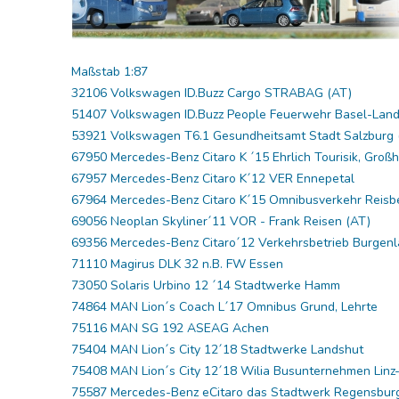
Maßstab 1:87
32106 Volkswagen ID.Buzz Cargo STRABAG (AT)
51407 Volkswagen ID.Buzz People Feuerwehr Basel-Land
53921 Volkswagen T6.1 Gesundheitsamt Stadt Salzburg 
67950 Mercedes-Benz Citaro K ´15 Ehrlich Tourisik, Gro
67957 Mercedes-Benz Citaro K´12 VER Ennepetal
67964 Mercedes-Benz Citaro K´15 Omnibusverkehr Reisb
69056 Neoplan Skyliner´11 VOR - Frank Reisen (AT)
69356 Mercedes-Benz Citaro´12 Verkehrsbetrieb Burgenl
71110 Magirus DLK 32 n.B. FW Essen
73050 Solaris Urbino 12 ´14 Stadtwerke Hamm
74864 MAN Lion´s Coach L´17 Omnibus Grund, Lehrte
75116 MAN SG 192 ASEAG Achen
75404 MAN Lion´s City 12´18 Stadtwerke Landshut
75408 MAN Lion´s City 12´18 Wilia Busunternehmen Linz
75587 Mercedes-Benz eCitaro das Stadtwerk Regensbur