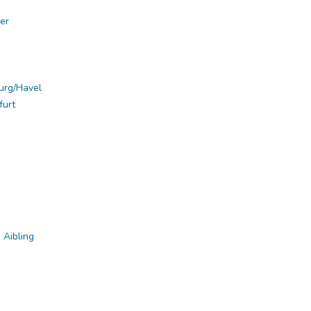
er
urg/Havel
furt
 Aibling