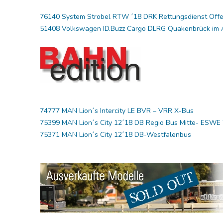
76140 System Strobel RTW ´18 DRK Rettungsdienst Off
51408 Volkswagen ID.Buzz Cargo DLRG Quakenbrück im 
74777 MAN Lion´s Intercity LE BVR – VRR X-Bus
75399 MAN Lion´s City 12´18 DB Regio Bus Mitte- ESW
75371 MAN Lion´s City 12´18 DB-Westfalenbus