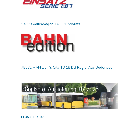
53869 Volkswagen T6.1 BF Worms
75852 MAN Lion´s City 18´18 DB Regio-Alb-Bodensee
Maßstab 1:87