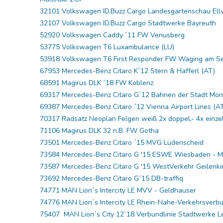
32101 Volkswagen ID.Buzz Cargo Landesgartenschau El
32107 Volkswagen ID.Buzz Cargo Stadtwerke Bayreuth
52920 Volkswagen Caddy ´11 FW Venusberg
53775 Volkswagen T6 Luxambulance (LU)
53918 Volkswagen T6 First Responder FW Waging am S
67953 Mercedes-Benz Citaro K´12 Stern & Hafferl (AT)
68591 Magirus DLK ´18 FW Koblenz
69317 Mercedes-Benz Citaro G´12 Bahnen der Stadt Mo
69387 Mercedes-Benz Citaro ´12 Vienna Airport Lines (A
70317 Radsatz Neoplan Felgen weiß 2x doppel,- 4x einzel
71106 Magirus DLK 32 n.B. FW Gotha
73501 Mercedes-Benz Citaro ´15 MVG Lüdenscheid
73584 Mercedes-Benz Citaro G '15 ESWE Wiesbaden - M
73587 Mercedes-Benz Citaro G '15 WestVerkehr Geilenki
73692 Mercedes-Benz Citaro G´15 DB-traffiq
74771 MAN Lion´s Intercity LE MVV - Geldhauser
74776 MAN Lion´s Intercity LE Rhein-Nahe-Verkehrsverb
75407 MAN Lion´s City 12´18 Verbundlinie Stadtwerke L