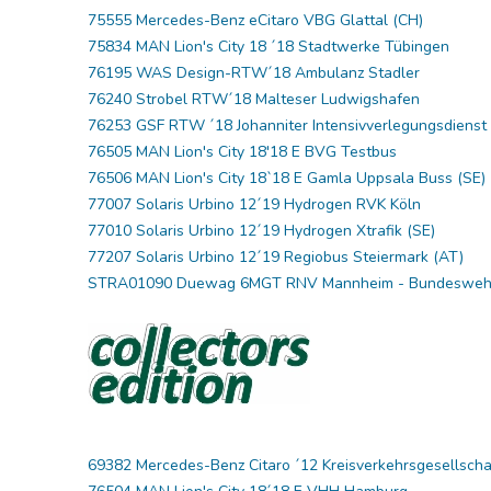
75555 Mercedes-Benz eCitaro VBG Glattal (CH)
75834 MAN Lion's City 18 ´18 Stadtwerke Tübingen
76195 WAS Design-RTW´18 Ambulanz Stadler
76240 Strobel RTW´18 Malteser Ludwigshafen
76253 GSF RTW ´18 Johanniter Intensivverlegungsdien
76505 MAN Lion's City 18'18 E BVG Testbus
76506 MAN Lion's City 18`18 E Gamla Uppsala Buss (SE
77007 Solaris Urbino 12´19 Hydrogen RVK Köln
77010 Solaris Urbino 12´19 Hydrogen Xtrafik (SE)
77207 Solaris Urbino 12´19 Regiobus Steiermark (AT)
STRA01090 Duewag 6MGT RNV Mannheim - Bundesw
69382 Mercedes-Benz Citaro ´12 Kreisverkehrsgesellsch