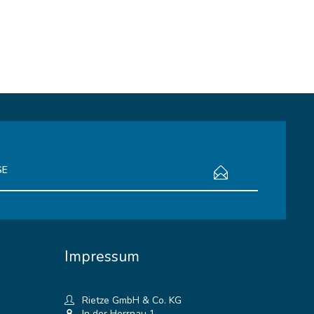
bestimmungen
zur Kenntnis genommen.
Impressum
Rietze GmbH & Co. KG
In der Herrnau 1