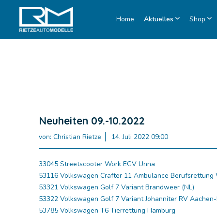
Home
Shop
Nachrichten
Restposten
Individuelle Modelle
Werkzeugbau
Modellvorschläge
Kataloge
Auslieferu
Bastelböge
Druckerei
Karriere
Anleitunge
□ Auslie
□ Auslie
Werbemodelle MAN
Xpress Modelle
Spritzguss
Museumsbus
Neuheitenbilder
Papierverar
Einkauf
□ Auslie
Neuheiten 09.-10.2022
□ Auslie
von:
Christian Rietze
14. Juli 2022 09:00
Produktsortiment
Lackiererei
Auszeichnungen
Händlerverz
□ Auslie
□ Auslie
33045 Streetscooter Work EGV Unna
□ Auslie
53116 Volkswagen Crafter 11 Ambulance Berufsrettun
53321 Volkswagen Golf 7 Variant Brandweer (NL)
□ Auslie
53322 Volkswagen Golf 7 Variant Johanniter RV Aache
□ Auslie
53785 Volkswagen T6 Tierrettung Hamburg
□ Auslie