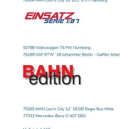
76504 MAN Lion's City 18´18 E VHH Hamburg
53788 Volkswagen T6 FW Nürnberg
76189 GSF RTW `18 Johanniter Berlin - Gaffen tötet
75365 MAN Lion's City 12 ´18 DB Regio Bus Mitte
77332 Mercedes-Benz O 407 SBG