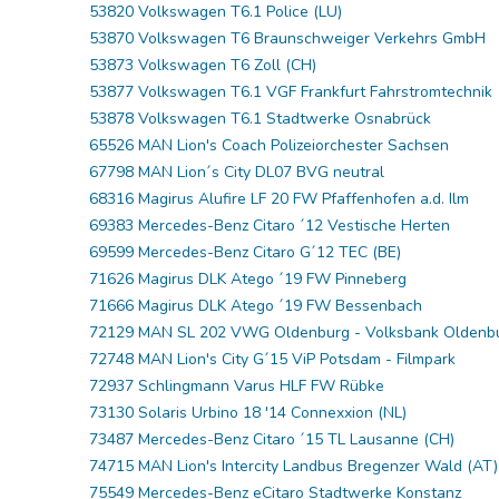
53820 Volkswagen T6.1 Police (LU)
□ Auslie
53870 Volkswagen T6 Braunschweiger Verkehrs GmbH
□ Auslie
53873 Volkswagen T6 Zoll (CH)
53877 Volkswagen T6.1 VGF Frankfurt Fahrstromtechni
□ Auslie
53878 Volkswagen T6.1 Stadtwerke Osnabrück
□ Auslie
65526 MAN Lion's Coach Polizeiorchester Sachsen
□ Auslie
67798 MAN Lion´s City DL07 BVG neutral
□ Auslie
68316 Magirus Alufire LF 20 FW Pfaffenhofen a.d. Ilm
□ Auslie
69383 Mercedes-Benz Citaro ´12 Vestische Herten
69599 Mercedes-Benz Citaro G´12 TEC (BE)
□ Auslie
71626 Magirus DLK Atego ´19 FW Pinneberg
□ Auslie
71666 Magirus DLK Atego ´19 FW Bessenbach
72129 MAN SL 202 VWG Oldenburg - Volksbank Olden
72748 MAN Lion's City G´15 ViP Potsdam - Filmpark
Ribu Kuppl
72937 Schlingmann Varus HLF FW Rübke
73130 Solaris Urbino 18 '14 Connexxion (NL)
73487 Mercedes-Benz Citaro ´15 TL Lausanne (CH)
Fabrikverka
74715 MAN Lion's Intercity Landbus Bregenzer Wald (A
75549 Mercedes-Benz eCitaro Stadtwerke Konstanz