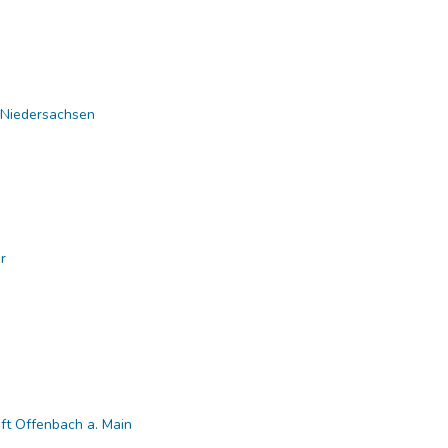
st Niedersachsen
)
ehr
aft Offenbach a. Main