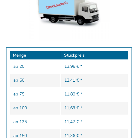
Menge
Stückpreis
ab
25
13,96 € *
ab
50
12,41 € *
ab
75
11,89 € *
ab
100
11,63 € *
ab
125
11,47 € *
ab
150
11,36 € *