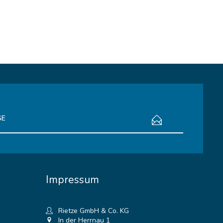
bestimmungen
zur Kenntnis genommen.
Impressum
Rietze GmbH & Co. KG
In der Herrnau 1