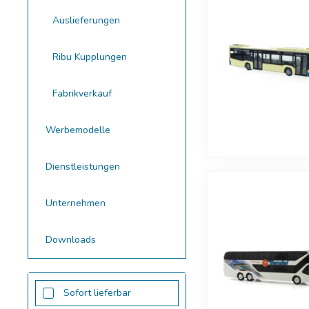
□ Auslie
Auslieferungen
□ Auslie
Ribu Kupplungen
□ Auslie
□ Auslie
Fabrikverkauf
□ Auslie
□ Auslie
Werbemodelle
□ Auslie
□ Auslie
Dienstleistungen
□ Auslie
Unternehmen
Ribu Kuppl
Downloads
Fabrikverka
Sofort lieferbar