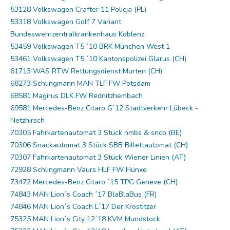
53128 Volkswagen Crafter 11 Policja (PL)
53318 Volkswagen Golf 7 Variant
Bundeswehrzentralkrankenhaus Koblenz
53459 Volkswagen T5 ´10 BRK München West 1
53461 Volkswagen T5 ´10 Kantonspolizei Glarus (CH)
61713 WAS RTW Rettungsdienst Murten (CH)
68273 Schlingmann MAN TLF FW Potsdam
68581 Magirus DLK FW Rednitzhembach
69581 Mercedes-Benz Citaro G´12 Stadtverkehr Lübeck -
Netzhirsch
70305 Fahrkartenautomat 3 Stück nmbs & sncb (BE)
70306 Snackautomat 3 Stück SBB Billettautomat (CH)
70307 Fahrkartenautomat 3 Stück Wiener Linien (AT)
72928 Schlingmann Vaurs HLF FW Hünxe
73472 Mercedes-Benz Citaro ´15 TPG Geneve (CH)
74843 MAN Lion´s Coach ´17 BlaBlaBus (FR)
74846 MAN Lion´s Coach L´17 Der Krostitzer
75325 MAN Lion´s City 12´18 KVM Mundstock