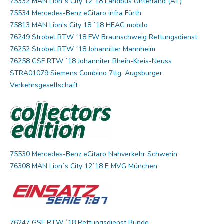
75332 MAN Lion´s City 12´18 Landbus Unterland (AT)
75534 Mercedes-Benz eCitaro infra Fürth
75813 MAN Lion's City 18 ´18 HEAG mobilo
76249 Strobel RTW ´18 FW Braunschweig Rettungsdienst
76252 Strobel RTW ´18 Johanniter Mannheim
76258 GSF RTW ´18 Johanniter Rhein-Kreis-Neuss
STRA01079 Siemens Combino 7tlg. Augsburger
Verkehrsgesellschaft
75530 Mercedes-Benz eCitaro Nahverkehr Schwerin
76308 MAN Lion´s City 12´18 E MVG München
76247 GSF RTW ´18 Rettungsdienst Bünde