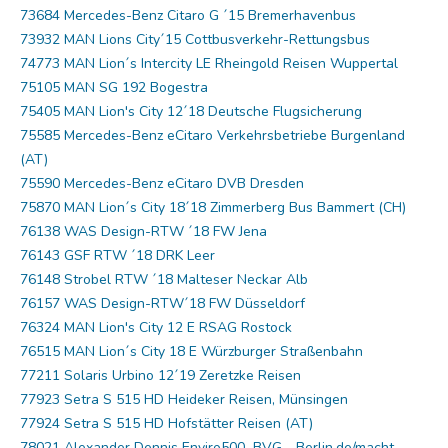
73684 Mercedes-Benz Citaro G ´15 Bremerhavenbus
73932 MAN Lions City´15 Cottbusverkehr-Rettungsbus
74773 MAN Lion´s Intercity LE Rheingold Reisen Wuppertal
75105 MAN SG 192 Bogestra
75405 MAN Lion's City 12´18 Deutsche Flugsicherung
75585 Mercedes-Benz eCitaro Verkehrsbetriebe Burgenland
(AT)
75590 Mercedes-Benz eCitaro DVB Dresden
75870 MAN Lion´s City 18´18 Zimmerberg Bus Bammert (CH)
76138 WAS Design-RTW ´18 FW Jena
76143 GSF RTW ´18 DRK Leer
76148 Strobel RTW ´18 Malteser Neckar Alb
76157 WAS Design-RTW´18 FW Düsseldorf
76324 MAN Lion's City 12 E RSAG Rostock
76515 MAN Lion´s City 18 E Würzburger Straßenbahn
77211 Solaris Urbino 12´19 Zeretzke Reisen
77923 Setra S 515 HD Heideker Reisen, Münsingen
77924 Setra S 515 HD Hofstätter Reisen (AT)
78021 Alexander Dennis Enviro500 BVG - Berlin.de/macht-