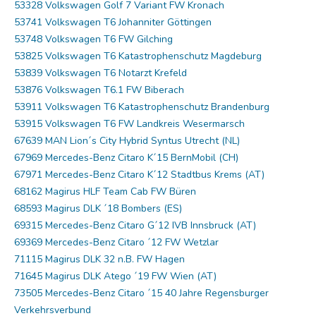
53328 Volkswagen Golf 7 Variant FW Kronach
53741 Volkswagen T6 Johanniter Göttingen
53748 Volkswagen T6 FW Gilching
53825 Volkswagen T6 Katastrophenschutz Magdeburg
53839 Volkswagen T6 Notarzt Krefeld
53876 Volkswagen T6.1 FW Biberach
53911 Volkswagen T6 Katastrophenschutz Brandenburg
53915 Volkswagen T6 FW Landkreis Wesermarsch
67639 MAN Lion´s City Hybrid Syntus Utrecht (NL)
67969 Mercedes-Benz Citaro K´15 BernMobil (CH)
67971 Mercedes-Benz Citaro K´12 Stadtbus Krems (AT)
68162 Magirus HLF Team Cab FW Büren
68593 Magirus DLK ´18 Bombers (ES)
69315 Mercedes-Benz Citaro G´12 IVB Innsbruck (AT)
69369 Mercedes-Benz Citaro ´12 FW Wetzlar
71115 Magirus DLK 32 n.B. FW Hagen
71645 Magirus DLK Atego ´19 FW Wien (AT)
73505 Mercedes-Benz Citaro ´15 40 Jahre Regensburger
Verkehrsverbund