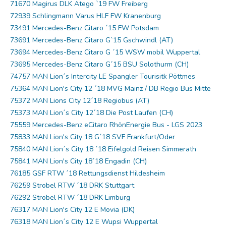
71670 Magirus DLK Atego `19 FW Freiberg
72939 Schlingmann Varus HLF FW Kranenburg
73491 Mercedes-Benz Citaro ´15 FW Potsdam
73691 Mercedes-Benz Citaro G`15 Gschwindl (AT)
73694 Mercedes-Benz Citaro G ´15 WSW mobil Wuppertal
73695 Mercedes-Benz Citaro G´15 BSU Solothurm (CH)
74757 MAN Lion´s Intercity LE Spangler Tourisitk Pöttmes
75364 MAN Lion's City 12 ´18 MVG Mainz / DB Regio Bus Mitte
75372 MAN Lions City 12´18 Regiobus (AT)
75373 MAN Lion´s City 12´18 Die Post Laufen (CH)
75559 Mercedes-Benz eCitaro RhönEnergie Bus - LGS 2023
75833 MAN Lion's City 18 G´18 SVF Frankfurt/Oder
75840 MAN Lion´s City 18 ´18 Eifelgold Reisen Simmerath
75841 MAN Lion's City 18´18 Engadin (CH)
76185 GSF RTW ´18 Rettungsdienst Hildesheim
76259 Strobel RTW ´18 DRK Stuttgart
76292 Strobel RTW ´18 DRK Limburg
76317 MAN Lion's City 12 E Movia (DK)
76318 MAN Lion´s City 12 E Wupsi Wuppertal