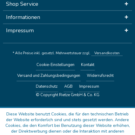
Shop Service
Informationen
Impressum
* Alle Preise inkl. gesetzl. Mehrwertsteuer zzgl.
Versandkosten
Cookie-Einstellungen
Kontakt
Versand und Zahlungsbedingungen
Widerrufsrecht
Datenschutz
AGB
Impressum
© Copyright Rietze GmbH & Co. KG
Diese Website benutzt Cookies, die für den technischen Betrieb
der Website erforderlich sind und stets gesetzt werden. Andere
Cookies, die den Komfort bei Benutzung dieser Website erhöhen,
der Direktwerbung dienen oder die Interaktion mit anderen