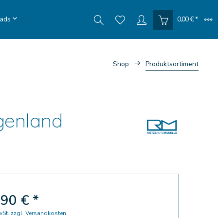
ads
0,00 € *
Shop
Produktsortiment
genland
90 € *
wSt.
zzgl. Versandkosten