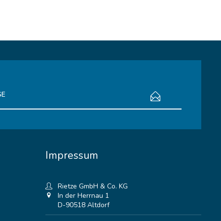
bestimmungen
zur Kenntnis genommen.
Impressum
Rietze GmbH & Co. KG
In der Herrnau 1
D-90518 Altdorf