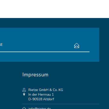
bestimmungen
zur Kenntnis genommen.
Impressum
Rietze GmbH & Co. KG
In der Herrnau 1
D-90518 Altdorf
info@rietze.de