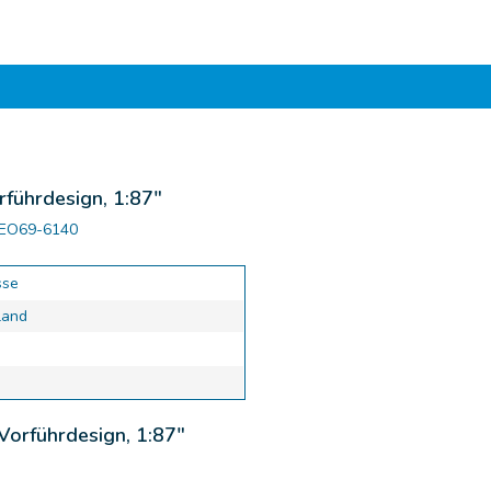
rführdesign, 1:87"
NEO69-6140
sse
land
Vorführdesign, 1:87"