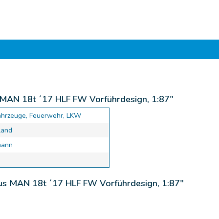
 MAN 18t ´17 HLF FW Vorführdesign, 1:87"
ahrzeuge, Feuerwehr, LKW
land
mann
rus MAN 18t ´17 HLF FW Vorführdesign, 1:87"